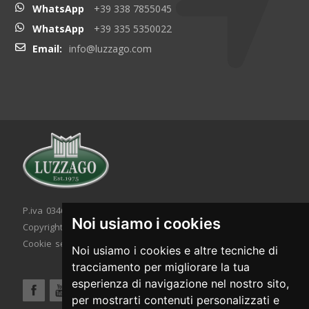
WhatsApp
+39 338 7855045
WhatsApp
+39 335 5350022
Email:
info@luzzago.com
P.iva 03467320986 - C.F. 03467320986
Noi usiamo i cookies
Copyright © 2026. All rights reserved.
Cookie setting
|
Cookie policy
|
Privacy policy
Noi usiamo i cookies e altre tecniche di
tracciamento per migliorare la tua
esperienza di navigazione nel nostro sito,
per mostrarti contenuti personalizzati e