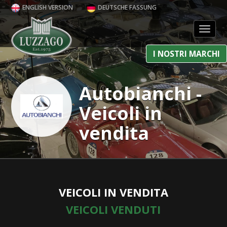
ENGLISH VERSION
DEUTSCHE FASSUNG
Toggl
I NOSTRI MARCHI
Autobianchi -
Veicoli in
vendita
VEICOLI IN VENDITA
VEICOLI VENDUTI