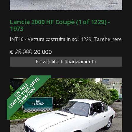
Lancia 2000 HF Coupè (1 of 1229) -
1973
INT10 - Vettura costruita in soli 1229, Targhe nere
€
25.000
20.000
Possibilità di finanziamento
LIMITED TIME OFFER
ON SALE
23/08/2026