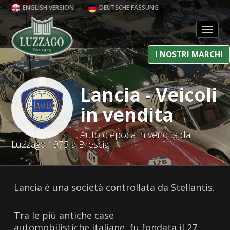
ENGLISH VERSION
DEUTSCHE FASSUNG
Toggl
I NOSTRI MARCHI
Lancia - Veicoli
in vendita
Auto d'epoca in vendita da
Luzzago 1975 a Brescia
Lancia è una società controllata da Stellantis.
Tra le più antiche case
automobilistiche italiane, fu fondata il 27