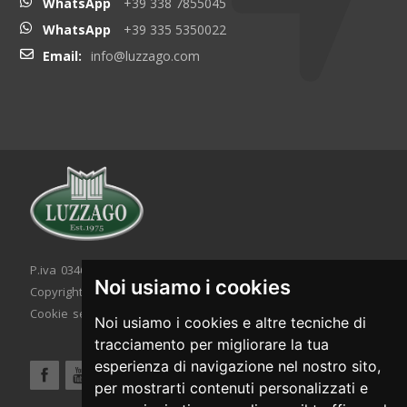
WhatsApp
+39 338 7855045
WhatsApp
+39 335 5350022
Email:
info@luzzago.com
P.iva 03467320986 - C.F. 03467320986
Noi usiamo i cookies
Copyright © 2026. All rights reserved.
Cookie setting
|
Cookie policy
|
Privacy policy
Noi usiamo i cookies e altre tecniche di
tracciamento per migliorare la tua
esperienza di navigazione nel nostro sito,
per mostrarti contenuti personalizzati e