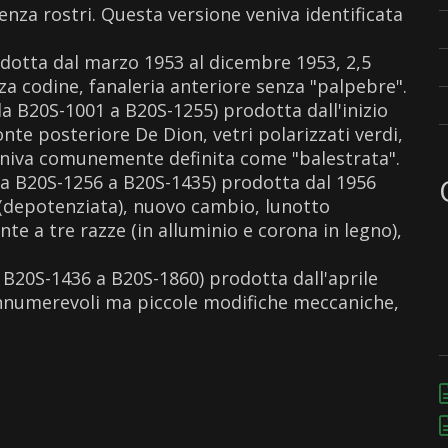
 senza rostri. Questa versione veniva identificata
odotta dal marzo 1953 al dicembre 1953, 2,5
nza codine, fanaleria anteriore senza "palpebre".
da B20S-1001 a B20S-1255) prodotta dall'inizio
onte posteriore De Dion, vetri polarizzati verdi,
veniva comunemente definita come "balestrata".
da B20S-1256 a B20S-1435) prodotta dal 1956
HP (depotenziata), nuovo cambio, lunotto
nte a tre razze (in alluminio e corona in legno),
 B20S-1436 a B20S-1860) prodotta dall'aprile
 innumerevoli ma piccole modifiche meccaniche,