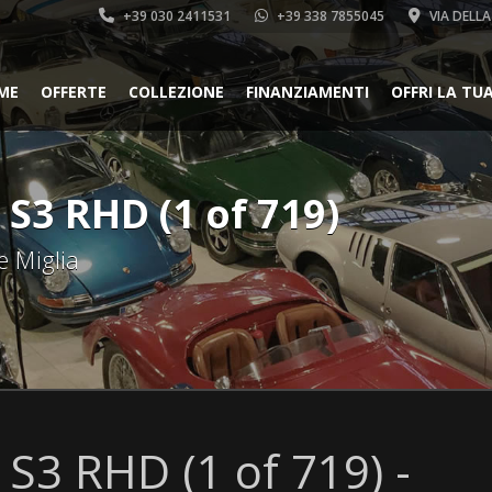
+39 030 2411531
+39 338 7855045
VIA DELLA
ME
OFFERTE
COLLEZIONE
FINANZIAMENTI
OFFRI LA TU
 S3 RHD (1 of 719)
e Miglia
 S3 RHD (1 of 719) -