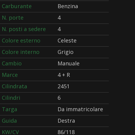
Carburante
Benzina
N. porte
4
N. posti a sedere
4
Colore esterno
Celeste
Colore interno
Grigio
Cambio
Manuale
Marce
4 + R
Cilindrata
2451
Cilindri
6
Targa
Da immatricolare
Guida
Destra
KW/CV
86/118