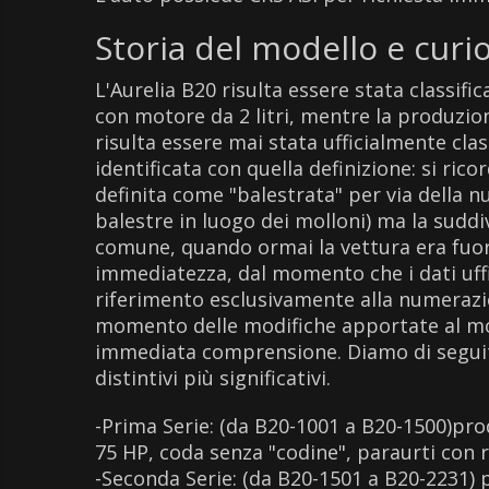
Storia del modello e curio
L'Aurelia B20 risulta essere stata classifi
con motore da 2 litri, mentre la produzione
risulta essere mai stata ufficialmente clas
identificata con quella definizione: si ric
definita come "balestrata" per via della 
balestre in luogo dei molloni) ma la suddiv
comune, quando ormai la vettura era fuor
immediatezza, dal momento che i dati uffi
riferimento esclusivamente alla numerazio
momento delle modifiche apportate al mo
immediata comprensione. Diamo di seguito 
distintivi più significativi.
-Prima Serie: (da B20-1001 a B20-1500)prodo
75 HP, coda senza "codine", paraurti con r
-Seconda Serie: (da B20-1501 a B20-2231) 