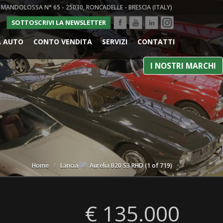
 MANDOLOSSA N° 65 - 25030, RONCADELLE - BRESCIA (ITALY)
SOTTOSCRIVI LA NEWSLETTER
A AUTO
CONTO VENDITA
SERVIZI
CONTATTI
I NOSTRI MARCHI
Home
Lancia
Aurelia B20 S3 RHD (1 of 719)
€ 135.000