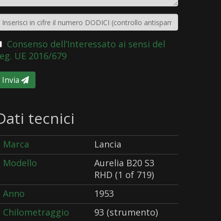
Consenso dell’Interessato ai sensi del
eg. UE 2016/679
Invia
Dati tecnici
Marca
Lancia
Modello
Aurelia B20 S3
RHD (1 of 719)
Anno
1953
Chilometraggio
93 (strumento)