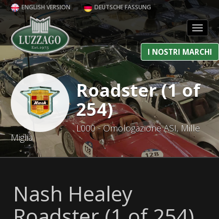
ENGLISH VERSION
DEUTSCHE FASSUNG
Toggl
I NOSTRI MARCHI
Roadster (1 of
254)
L000 - Omologazione ASI, Mille
Miglia
Nash Healey
Roadster (1 of 254)