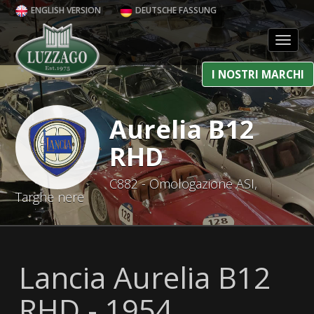
ENGLISH VERSION
DEUTSCHE FASSUNG
Toggl
I NOSTRI MARCHI
Aurelia B12
RHD
C882 - Omologazione ASI,
Targhe nere
Lancia Aurelia B12
RHD - 1954