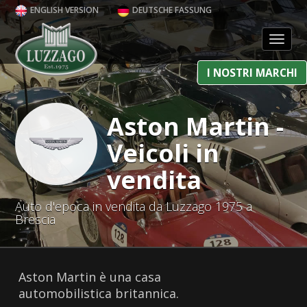
ENGLISH VERSION
DEUTSCHE FASSUNG
Toggl
I NOSTRI MARCHI
Aston Martin -
Veicoli in
vendita
Auto d'epoca in vendita da Luzzago 1975 a
Brescia
Aston Martin è una casa
automobilistica britannica.