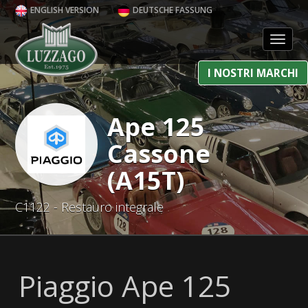
ENGLISH VERSION
DEUTSCHE FASSUNG
Toggl
I NOSTRI MARCHI
Ape 125
Cassone
(A15T)
C1122 - Restauro integrale
Piaggio Ape 125