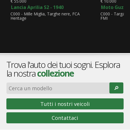
€ 55.000
€ 10.000
Lancia Aprilia S2 - 1940
Moto Guzzi A
C000 - Mille Miglia, Targhe nere, FCA
C000 - Targa di
Heritage
FMI
Trova l'auto dei tuoi sogni. Esplora
la nostra
collezione
🔎︎
Tutti i nostri veicoli
Contattaci