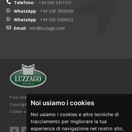
Telefono:
+39 030 2411531
WhatsApp
+39 338 7855045
WhatsApp
+39 335 5350022
Email:
info@luzzago.com
P.iva 03467320986 - C.F. 03467320986
Noi usiamo i cookies
Copyright © 2026. All rights reserved.
Cookie setting
|
Cookie policy
|
Privacy policy
Noi usiamo i cookies e altre tecniche di
tracciamento per migliorare la tua
esperienza di navigazione nel nostro sito,