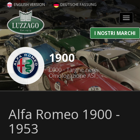
ENGLISH VERSION
DEUTSCHE FASSUNG
Toggl
I NOSTRI MARCHI
1900
C000 - Targhe nere,
Omologazione ASI
Alfa Romeo 1900 -
1953