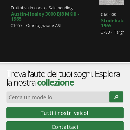
Trattativa in corso - Sale pending
Austin-Healey 3000 BJ8 MKIII -
€ 60.000
1965
Studebaker A
1965
C1057 - Omologazione ASI
C783 - Targhe 
Trova l'auto dei tuoi sogni. Esplora
la nostra
collezione
🔎︎
Tutti i nostri veicoli
Contattaci