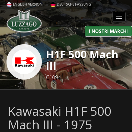
ENGLISH VERSION
DEUTSCHE FASSUNG
Toggl
I NOSTRI MARCHI
H1F 500 Mach
III
C1094
Kawasaki H1F 500
Mach III - 1975