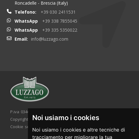
Roncadelle - Brescia (Italy)
Telefono:
+39 030 2411531
WhatsApp
+39 338 7855045
WhatsApp
+39 335 5350022
Email:
info@luzzago.com
P.iva 03467320986 - C.F. 03467320986
Noi usiamo i cookies
Copyright © 2026. All rights reserved.
Cookie setting
|
Cookie policy
|
Privacy policy
Noi usiamo i cookies e altre tecniche di
tracciamento per migliorare la tua