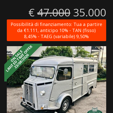
€
47.000
35.000
Possibilità di finanziamento: Tua a partire
da €1.111, anticipo 10% - TAN (fisso)
8,45% - TAEG (variabile) 9,50%
LIMITED TIME OFFER
ON SALE
23/08/2026