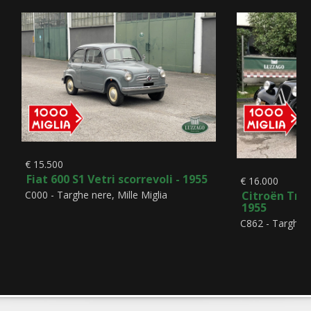
€ 15.500
Fiat 600 S1 Vetri scorrevoli - 1955
€ 16.000
Citroën Trac
C000 - Targhe nere, Mille Miglia
1955
C862 - Targhe 