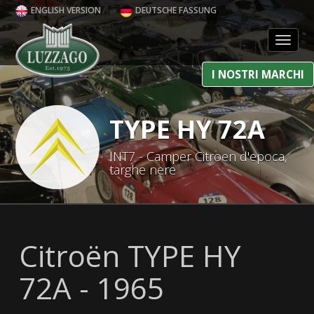
ENGLISH VERSION
DEUTSCHE FASSUNG
Toggl
I NOSTRI MARCHI
TYPE HY 72A
INT7 - Camper Citroen d'epoca,
targhe nere
Citroën TYPE HY
72A - 1965