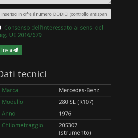
Consenso dell’Interessato ai sensi del
eg. UE 2016/679
Invia
Dati tecnici
Marca
Mercedes-Benz
Modello
280 SL (R107)
Anno
1976
Chilometraggio
205307
(strumento)