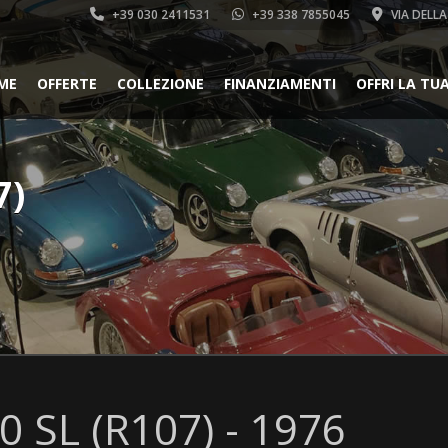
+39 030 2411531
+39 338 7855045
VIA DELLA
ME
OFFERTE
COLLEZIONE
FINANZIAMENTI
OFFRI LA TU
7)
 SL (R107) - 1976