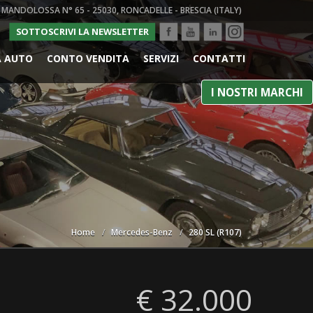
 MANDOLOSSA N° 65 - 25030, RONCADELLE - BRESCIA (ITALY)
SOTTOSCRIVI LA NEWSLETTER
A AUTO
CONTO VENDITA
SERVIZI
CONTATTI
I NOSTRI MARCHI
Home
Mercedes-Benz
280 SL (R107)
€ 32.000