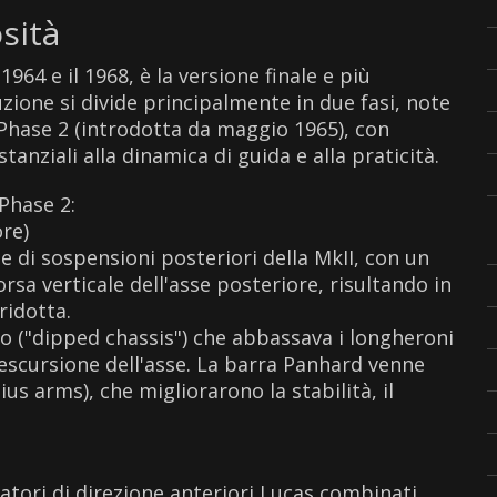
sità
1964 e il 1968, è la versione finale e più
uzione si divide principalmente in due fasi, note
 Phase 2 (introdotta da maggio 1965), con
anziali alla dinamica di guida e alla praticità.
 Phase 2:
ore)
ne di sospensioni posteriori della MkII, con un
rsa verticale dell'asse posteriore, risultando in
ridotta.
to ("dipped chassis") che abbassava i longheroni
scursione dell'asse. La barra Panhard venne
us arms), che migliorarono la stabilità, il
catori di direzione anteriori Lucas combinati,