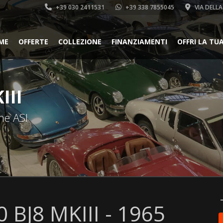
+39 030 2411531
+39 338 7855045
VIA DELLA
ME
OFFERTE
COLLEZIONE
FINANZIAMENTI
OFFRI LA TU
III
ne ASI
 BJ8 MKIII - 1965