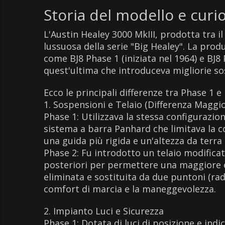
Storia del modello e curio
L'Austin Healey 3000 MkIII, prodotta tra il 
lussuosa della serie "Big Healey". La prod
come BJ8 Phase 1 (iniziata nel 1964) e BJ8
quest'ultima che introduceva migliorie sost
Ecco le principali differenze tra Phase 1 e
1. Sospensioni e Telaio (Differenza Maggi
Phase 1: Utilizzava la stessa configurazio
sistema a barra Panhard che limitava la co
una guida più rigida e un'altezza da terra 
Phase 2: Fu introdotto un telaio modifica
posteriori per permettere una maggiore e
eliminata e sostituita da due puntoni (radi
comfort di marcia e la maneggevolezza.
2. Impianto Luci e Sicurezza
Phase 1: Dotata di luci di posizione e indi