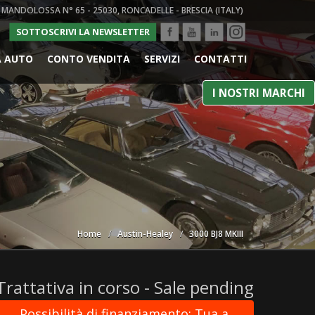
 MANDOLOSSA N° 65 - 25030, RONCADELLE - BRESCIA (ITALY)
SOTTOSCRIVI LA NEWSLETTER
A AUTO
CONTO VENDITA
SERVIZI
CONTATTI
I NOSTRI MARCHI
Home
Austin-Healey
3000 BJ8 MKIII
Trattativa in corso - Sale pending
Possibilità di finanziamento: Tua a