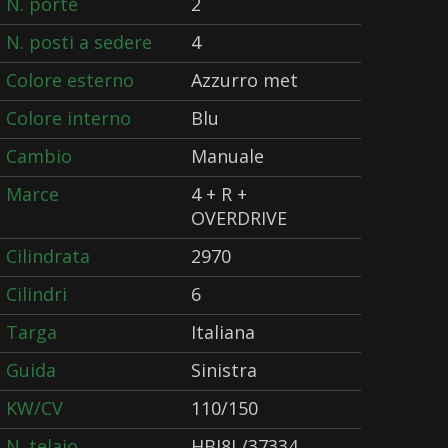
N. porte
2
N. posti a sedere
4
Colore esterno
Azzurro met
Colore interno
Blu
Cambio
Manuale
Marce
4 + R +
OVERDRIVE
Cilindrata
2970
Cilindri
6
Targa
Italiana
Guida
Sinistra
KW/CV
110/150
N. telaio
HBJ8L/37334