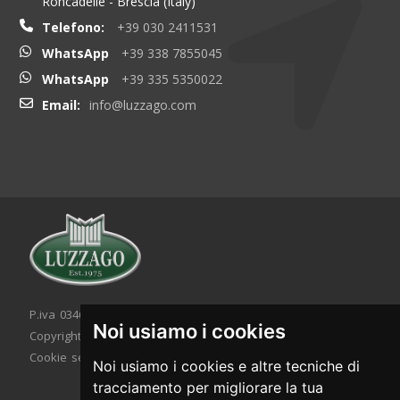
Roncadelle - Brescia (Italy)
Telefono:
+39 030 2411531
WhatsApp
+39 338 7855045
WhatsApp
+39 335 5350022
Email:
info@luzzago.com
P.iva 03467320986 - C.F. 03467320986
Noi usiamo i cookies
Copyright © 2026. All rights reserved.
Cookie setting
|
Cookie policy
|
Privacy policy
Noi usiamo i cookies e altre tecniche di
tracciamento per migliorare la tua