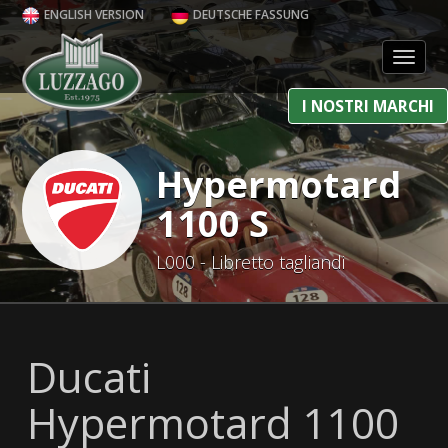
ENGLISH VERSION
DEUTSCHE FASSUNG
Toggl
I NOSTRI MARCHI
Hypermotard
1100 S
L000 - Libretto tagliandi
Ducati
Hypermotard 1100