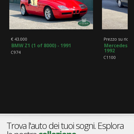
€ 43.000
Prezzo su richie
BMW Z1 (1 of 8000) - 1991
Mercedes-Ben
1992
C974
C1100
Trova l'auto dei tuoi sogni. Esplora