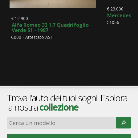
€ 23.000
Mercedes-Be
€ 12.900
C1056
Alfa Romeo 33 1.7 Quadrifoglio
Verde S1 - 1987
C000 - Attestato ASI
Trova l'auto dei tuoi sogni. Esplora
la nostra
collezione
🔎︎