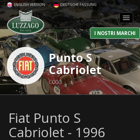
ENGLISH VERSION
DEUTSCHE FASSUNG
Toggl
I NOSTRI MARCHI
Punto S
Cabriolet
C000
Fiat Punto S
Cabriolet - 1996