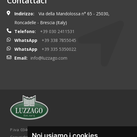
Contattaci
Indirizzo:
Via della Mandolossa n° 65 - 25030,
Roncadelle - Brescia (Italy)
Telefono:
+39 030 2411531
WhatsApp
+39 338 7855045
WhatsApp
+39 335 5350022
Email:
info@luzzago.com
P.iva 03467320986 - C.F. 03467320986
Noi usiamo i cookies