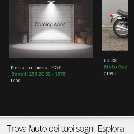
€ 3.000
Moto Guzzi 
Prezzo su richiesta - P.O.R.
Benelli 250 2C SE - 1978
C1095
L000
Trova l'auto dei tuoi sogni. Esplora