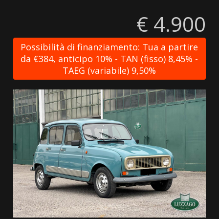
€ 4.900
Possibilità di finanziamento: Tua a partire
da €384, anticipo 10% - TAN (fisso) 8,45% -
TAEG (variabile) 9,50%