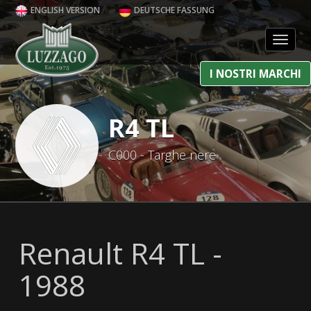
ENGLISH VERSION
DEUTSCHE FASSUNG
Toggl
I NOSTRI MARCHI
R4 TL
C000 - Targhe nere
Renault R4 TL -
1988