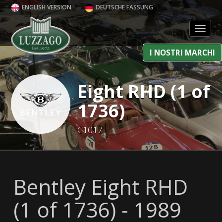
ENGLISH VERSION
DEUTSCHE FASSUNG
Toggl
I NOSTRI MARCHI
Eight RHD (1 of
1736)
C1017
Bentley Eight RHD
(1 of 1736) - 1989