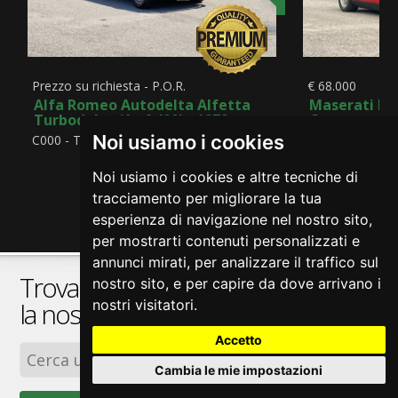
Prezzo su richiesta - P.O.R.
€ 68.000
Alfa Romeo Autodelta Alfetta
Maserati Me
Turbodelta (1 of 400) - 1979
Cruscotto Bo
Noi usiamo i cookies
C000 - Targhe nere
C439 - Carrozzer
Noi usiamo i cookies e altre tecniche di
tracciamento per migliorare la tua
esperienza di navigazione nel nostro sito,
per mostrarti contenuti personalizzati e
annunci mirati, per analizzare il traffico sul
Trova l'auto dei tuoi sogni. Esplora
nostro sito, e per capire da dove arrivano i
nostri visitatori.
la nostra
collezione
Accetto
🔎︎
Cambia le mie impostazioni