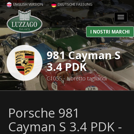
ENGLISH VERSION
DEUTSCHE FASSUNG
Toggl
I NOSTRI MARCHI
981 Cayman S
3.4 PDK
C1055 - Libretto tagliandi
Porsche 981
Cayman S 3.4 PDK -