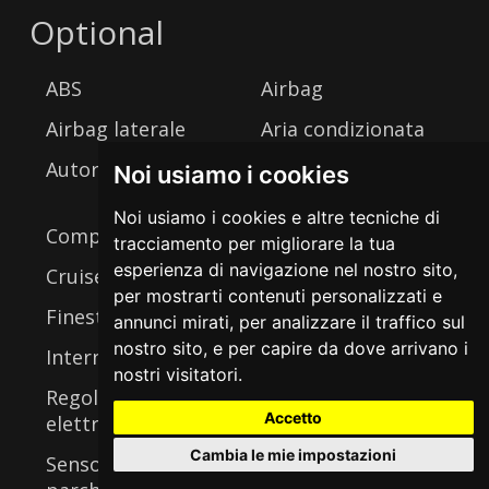
Optional
ABS
Airbag
Airbag laterale
Aria condizionata
Autoradio
Cerchi in lega
Noi usiamo i cookies
Controllo
Noi usiamo i cookies e altre tecniche di
Computer di bordo
automatico trazione
tracciamento per migliorare la tua
esperienza di navigazione nel nostro sito,
Cruise control
Fendinebbia
per mostrarti contenuti personalizzati e
Finestrini elettrici
Freni a disco
annunci mirati, per analizzare il traffico sul
nostro sito, e per capire da dove arrivano i
Interni in pelle
Matching Numbers
nostri visitatori.
Regolazione
Accetto
elettrica sedili
Sedili riscaldabili
Cambia le mie impostazioni
Sensori di