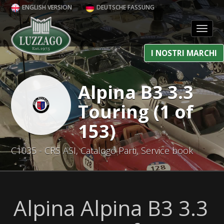
ENGLISH VERSION
DEUTSCHE FASSUNG
Toggl
I NOSTRI MARCHI
Alpina B3 3.3
Touring (1 of
153)
C1035 - CRS ASI, Catalogo Parti, Service book
Alpina Alpina B3 3.3