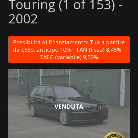
Touring (1 of 153) -
2002
Possibilità di finanziamento: Tua a partire
da €689, anticipo 10% - TAN (fisso) 8,45% -
TAEG (variabile) 9,50%
VENDUTA