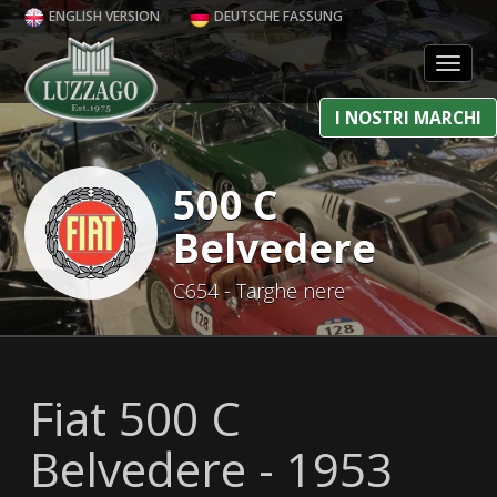
ENGLISH VERSION
DEUTSCHE FASSUNG
Toggl
I NOSTRI MARCHI
500 C
Belvedere
C654 - Targhe nere
Fiat 500 C
Belvedere - 1953