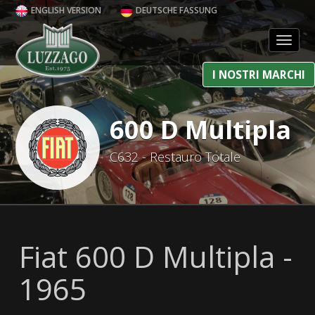
ENGLISH VERSION
DEUTSCHE FASSUNG
Toggl
I NOSTRI MARCHI
600 D Multipla
C632 - Restauro Totale
Fiat 600 D Multipla -
1965