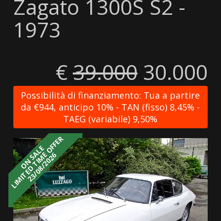
Zagato 1300S S2 -
1973
€
39.000
30.000
Possibilità di finanziamento: Tua a partire
da €944, anticipo 10% - TAN (fisso) 8,45% -
TAEG (variabile) 9,50%
LIMITED TIME OFFER
ON SALE
23/08/2026