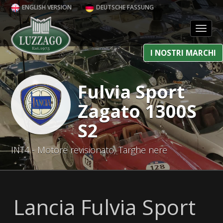
ENGLISH VERSION
DEUTSCHE FASSUNG
Toggl
I NOSTRI MARCHI
Fulvia Sport
Zagato 1300S
S2
INT4 - Motore revisionato, Targhe nere
Lancia Fulvia Sport