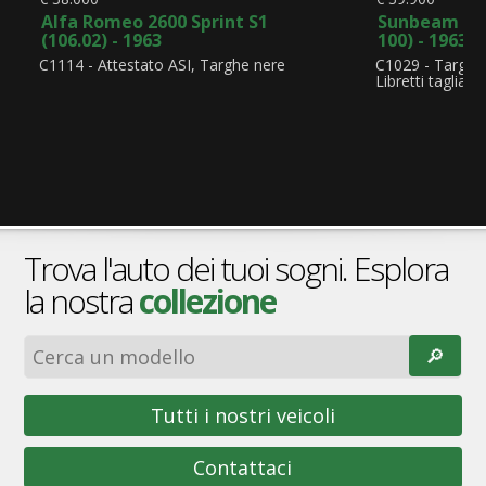
Alfa Romeo 2600 Sprint S1
Sunbeam Alp
(106.02) - 1963
100) - 1963
C1114 - Attestato ASI, Targhe nere
C1029 - Targhe
Libretti tagliand
Trova l'auto dei tuoi sogni. Esplora
la nostra
collezione
🔎︎
Tutti i nostri veicoli
Contattaci