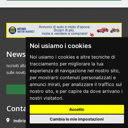
Noi usiamo i cookies
Newsletter
Noi usiamo i cookies e altre tecniche di
tracciamento per migliorare la tua
Iscriviti alla nostra newsletter per essere sempre informato
esperienza di navigazione nel nostro sito,
sulle novità e sulle promozioni di Luzzago 1975
per mostrarti contenuti personalizzati e
annunci mirati, per analizzare il traffico sul
Sottoscrivi la newsletter
nostro sito, e per capire da dove arrivano i
nostri visitatori.
Contattaci
Accetto
Cambia le mie impostazioni
Indirizzo:
Via della Mandolossa n° 65 - 25030,