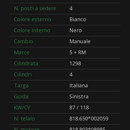
N. posti a sedere
4
Colore esterno
Bianco
Colore interno
Nero
Cambio
Manuale
Marce
5 + RM
Cilindrata
1298
Cilindri
4
Targa
Italiana
Guida
Sinistra
KW/CV
87 / 118
N. telaio
818.650*002059
N. motore
818.803*08985