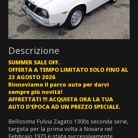
Descrizione
SUMMER SALE OFF.
OFFERTA A TEMPO LIMITATO SOLO FINO AL
23 AGOSTO 2026
Rinnoviamo il parco auto per darvi
sempre più novità!
AFFRETTATI !!! ACQUISTA ORA LA TUA
AUTO D'EPOCA AD UN PREZZO SPECIALE.
Bellissima Fulvia Zagato 1300s seconda serie,
targata per la prima volta a Novara nel
Febbraio 1973 è stata successivamente