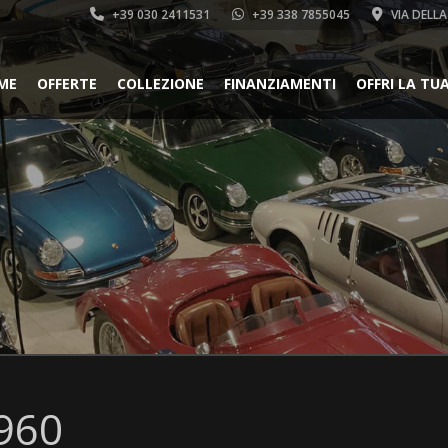
+39 030 2411531
+39 338 7855045
VIA DELLA
ME
OFFERTE
COLLEZIONE
FINANZIAMENTI
OFFRI LA TU
960