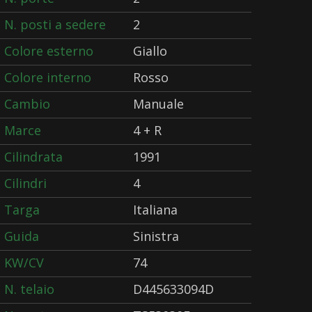
N. posti a sedere
2
Colore esterno
Giallo
Colore interno
Rosso
Cambio
Manuale
Marce
4 + R
Cilindrata
1991
Cilindri
4
Targa
Italiana
Guida
Sinistra
KW/CV
74
N. telaio
D445633094D