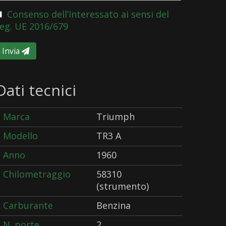
Consenso dell’Interessato ai sensi del
eg. UE 2016/679
Invia
Dati tecnici
Marca
Triumph
Modello
TR3 A
Anno
1960
Chilometraggio
58310
(strumento)
Carburante
Benzina
N. porte
2