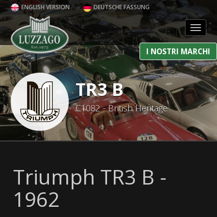
ENGLISH VERSION
DEUTSCHE FASSUNG
Toggl
I NOSTRI MARCHI
TR3 B
C1082 - British Heritage
Triumph TR3 B -
1962