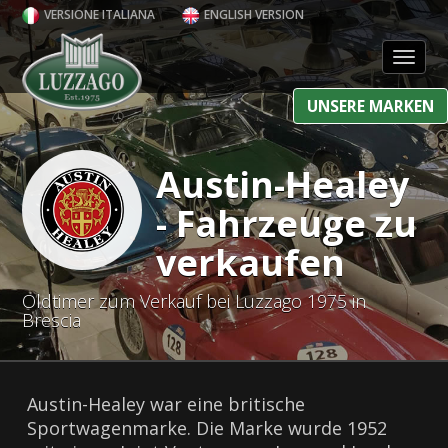
VERSIONE ITALIANA
ENGLISH VERSION
Toggl
UNSERE MARKEN
Austin-Healey
- Fahrzeuge zu
verkaufen
Oldtimer zum Verkauf bei Luzzago 1975 in
Brescia
Austin-Healey war eine britische
Sportwagenmarke. Die Marke wurde 1952