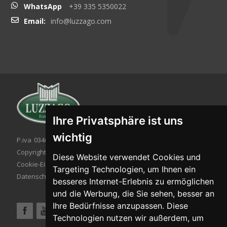
WhatsApp
+39 335 5350022
Email:
info@luzzago.com
Ihre Privatsphäre ist uns
wichtig
P.iva 03467320986 - C.F. 03467320986
Copyright © 2026. All rights reserved.
Diese Website verwendet Cookies und
Cookie-Einstellung
|
Cookie-Politik
|
Targeting Technologien, um Ihnen ein
Datenschutzbestimmungen
besseres Internet-Erlebnis zu ermöglichen
und die Werbung, die Sie sehen, besser an
Ihre Bedürfnisse anzupassen. Diese
Technologien nutzen wir außerdem, um