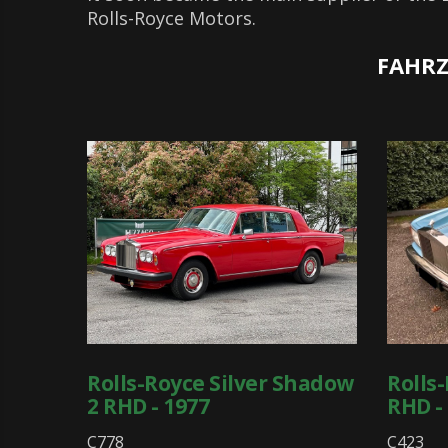
Rolls-Royce Motors.
FAHRZ
Rolls-Royce Silver Shadow
Rolls-
2 RHD - 1977
RHD -
C778
C423