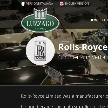
VERSIONE ITALIANA
ENGLISH VERSION
HEIM
SAL
Rolls-Royce
Oldtimer zum Verkau
Rolls-Royce Limited was a manufacturer of
It soon became the main supplier of the 