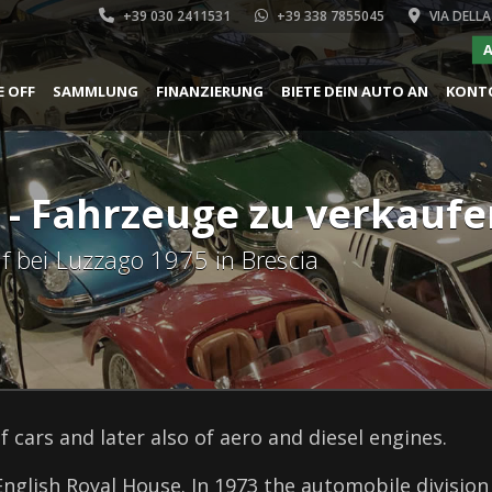
+39 030 2411531
+39 338 7855045
VIA DELLA
A
E OFF
SAMMLUNG
FINANZIERUNG
BIETE DEIN AUTO AN
KONT
 - Fahrzeuge zu verkauf
f bei Luzzago 1975 in Brescia
 cars and later also of aero and diesel engines.
English Royal House. In 1973 the automobile divisi