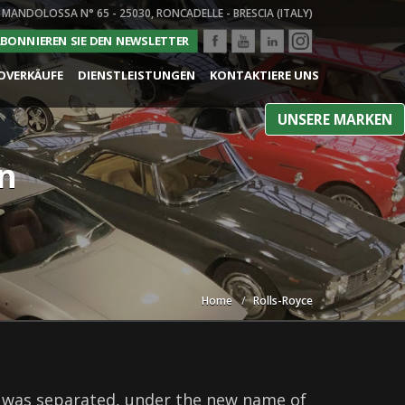
 MANDOLOSSA N° 65 - 25030, RONCADELLE - BRESCIA (ITALY)
BONNIEREN SIE DEN NEWSLETTER
OVERKÄUFE
DIENSTLEISTUNGEN
KONTAKTIERE UNS
UNSERE MARKEN
en
Home
Rolls-Royce
on was separated, under the new name of