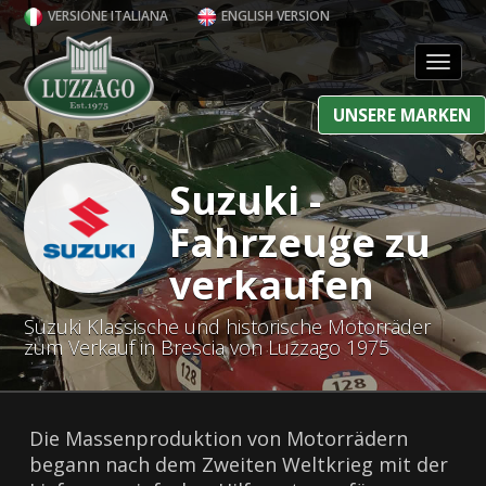
VERSIONE ITALIANA
ENGLISH VERSION
Toggl
UNSERE MARKEN
Suzuki -
Fahrzeuge zu
verkaufen
Suzuki Klassische und historische Motorräder
zum Verkauf in Brescia von Luzzago 1975
Die Massenproduktion von Motorrädern
begann nach dem Zweiten Weltkrieg mit der