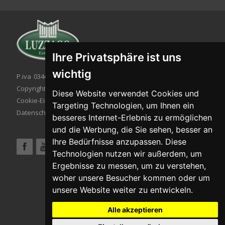
Ihre Privatsphäre ist uns
wichtig
P.iva 03467320986 - C.F. 03467320986
Copyright © 2026. All rights reserved.
Diese Website verwendet Cookies und
Cookie-Einstellung
|
Cookie-Politik
|
Targeting Technologien, um Ihnen ein
Datenschutzbestimmungen
besseres Internet-Erlebnis zu ermöglichen
und die Werbung, die Sie sehen, besser an
Ihre Bedürfnisse anzupassen. Diese
Technologien nutzen wir außerdem, um
Ergebnisse zu messen, um zu verstehen,
woher unsere Besucher kommen oder um
unsere Website weiter zu entwickeln.
Alle akzeptieren