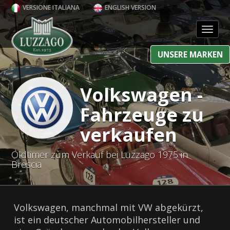
VERSIONE ITALIANA
ENGLISH VERSION
Toggl
UNSERE MARKEN
Volkswagen -
Fahrzeuge zu
verkaufen
Oldtimer zum Verkauf bei Luzzago 1975 in
Brescia
Volkswagen, manchmal mit VW abgekürzt,
ist ein deutscher Automobilhersteller und