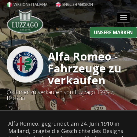
VERSIONE ITALIANA
ENGLISH VERSION
Toggl
UNSERE MARKEN
Alfa Romeo -
Fahrzeuge zu
verkaufen
Oldtimer zu verkaufen von Luzzago 1975 in
Brescia
Alfa Romeo, gegründet am 24. Juni 1910 in
Mailand, prägte die Geschichte des Designs