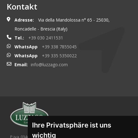
Kontakt
Adresse:
Via della Mandolossa n° 65 - 25030,
Roncadelle - Brescia (Italy)
Tel.:
+39 030 2411531
WhatsApp
+39 338 7855045
WhatsApp
+39 335 5350022
Email:
info@luzzago.com
Ihre Privatsphäre ist uns
wichtig
P.iva 03467320986 - C.F. 03467320986