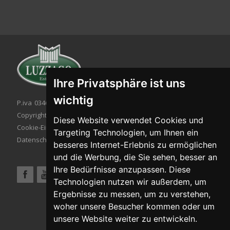
Ihre Privatsphäre ist uns
wichtig
P.iva 03467320986 - C.F. 03467320986
Copyright © 2026. All rights reserved.
Diese Website verwendet Cookies und
Cookie-Einstellung
|
Cookie-Politik
|
Targeting Technologien, um Ihnen ein
Datenschutzbestimmungen
besseres Internet-Erlebnis zu ermöglichen
und die Werbung, die Sie sehen, besser an
Ihre Bedürfnisse anzupassen. Diese
Technologien nutzen wir außerdem, um
Ergebnisse zu messen, um zu verstehen,
woher unsere Besucher kommen oder um
unsere Website weiter zu entwickeln.