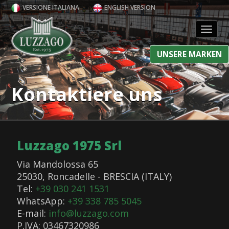
VERSIONE ITALIANA
ENGLISH VERSION
Toggl
UNSERE MARKEN
Kontaktiere uns
Luzzago 1975 Srl
Via Mandolossa 65
25030, Roncadelle - BRESCIA (ITALY)
Tel:
+39 030 241 1531
WhatsApp:
+39 338 785 5045
E-mail:
info@luzzago.com
P.IVA: 03467320986