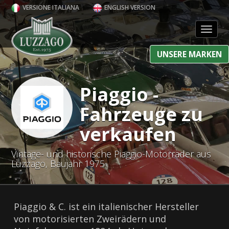
VERSIONE ITALIANA
ENGLISH VERSION
Toggl
UNSERE MARKEN
Piaggio -
Fahrzeuge zu
verkaufen
Vintage- und historische Piaggio-Motorräder aus
Luzzago, Baujahr 1975
Piaggio & C. ist ein italienischer Hersteller
von motorisierten Zweirädern und