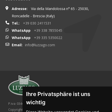
Adresse:
Via della Mandolossa n° 65 - 25030,
Roncadelle - Brescia (Italy)
Tel.:
+39 030 2411531
WhatsApp
+39 338 7855045
WhatsApp
+39 335 5350022
Email:
info@luzzago.com
Ihre Privatsphäre ist uns
wichtig
P.iva 03467320986 - C.F. 03467320986
Copyright © 2026. All rights reserved.
Diese Website verwendet Cookies und