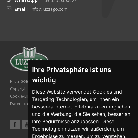
WhatsApp
+39 335 5350022
Email:
info@luzzago.com
Ihre Privatsphäre ist uns
wichtig
P.iva 03467320986 - C.F. 03467320986
Copyright © 2026. All rights reserved.
Diese Website verwendet Cookies und
Cookie-Einstellung
|
Cookie-Politik
|
Targeting Technologien, um Ihnen ein
Datenschutzbestimmungen
besseres Internet-Erlebnis zu ermöglichen
und die Werbung, die Sie sehen, besser an
Ihre Bedürfnisse anzupassen. Diese
Technologien nutzen wir außerdem, um
Ergebnisse zu messen, um zu verstehen,