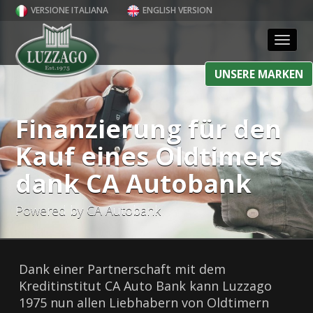
VERSIONE ITALIANA
ENGLISH VERSION
Toggl
UNSERE MARKEN
Finanzierung für den
Kauf eines Oldtimers
dank CA Autobank
Powered by CA Autobank
Dank einer Partnerschaft mit dem
Kreditinstitut CA Auto Bank kann Luzzago
1975 nun allen Liebhabern von Oldtimern