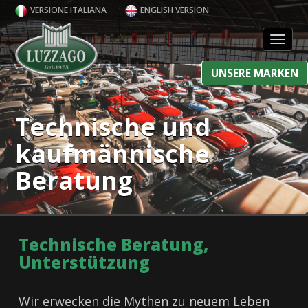
VERSIONE ITALIANA
ENGLISH VERSION
Toggl
UNSERE MARKEN
Technische und
kaufmännische
Beratung
Technische Beratung,
Unterstützung
Wir erwecken die Mythen zu neuem Leben