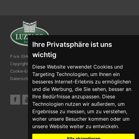
Ihre Privatsphäre ist uns
wichtig
P.iva 03467320986 - C.F. 03467320986
Copyright © 2026. All rights reserved.
Diese Website verwendet Cookies und
Cookie-Einstellung
|
Cookie-Politik
|
Targeting Technologien, um Ihnen ein
Datenschutzbestimmungen
besseres Internet-Erlebnis zu ermöglichen
und die Werbung, die Sie sehen, besser an
Ihre Bedürfnisse anzupassen. Diese
Technologien nutzen wir außerdem, um
Ergebnisse zu messen, um zu verstehen,
woher unsere Besucher kommen oder um
unsere Website weiter zu entwickeln.
Alle akzeptieren