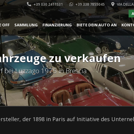
+39 030 2411531
+39 338 7855045
VIA DELLA
A
E OFF
SAMMLUNG
FINANZIERUNG
BIETE DEIN AUTO AN
KONT
Fahrzeuge zu verkaufen
f bei Luzzago 1975 in Brescia
rsteller, der 1898 in Paris auf Initiative des Unte