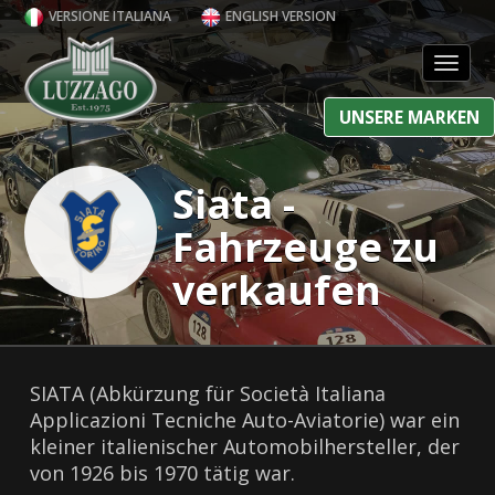
VERSIONE ITALIANA
ENGLISH VERSION
Toggl
UNSERE MARKEN
Siata -
Fahrzeuge zu
verkaufen
SIATA (Abkürzung für Società Italiana
Applicazioni Tecniche Auto-Aviatorie) war ein
kleiner italienischer Automobilhersteller, der
von 1926 bis 1970 tätig war.