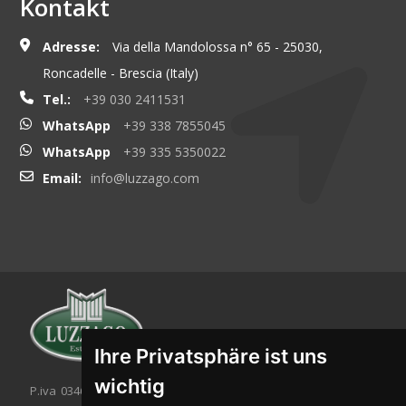
Kontakt
Adresse:
Via della Mandolossa n° 65 - 25030,
Roncadelle - Brescia (Italy)
Tel.:
+39 030 2411531
WhatsApp
+39 338 7855045
WhatsApp
+39 335 5350022
Email:
info@luzzago.com
Ihre Privatsphäre ist uns
wichtig
P.iva 03467320986 - C.F. 03467320986