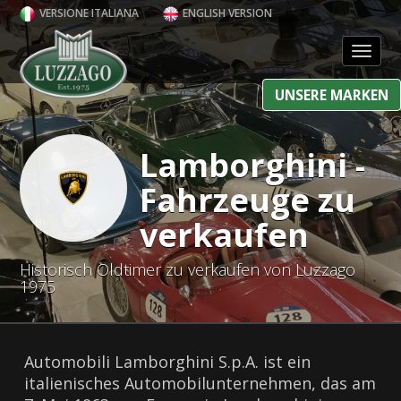
VERSIONE ITALIANA
ENGLISH VERSION
Toggl
UNSERE MARKEN
Lamborghini -
Fahrzeuge zu
verkaufen
Historisch Oldtimer zu verkaufen von Luzzago
1975
Automobili Lamborghini S.p.A. ist ein
italienisches Automobilunternehmen, das am