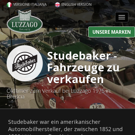
VERSIONE ITALIANA
ENGLISH VERSION
Toggl
UNSERE MARKEN
Studebaker -
Fahrzeuge zu
verkaufen
Oldtimer zum Verkauf bei Luzzago 1975 in
Brescia
Studebaker war ein amerikanischer
Automobilhersteller, der zwischen 1852 und