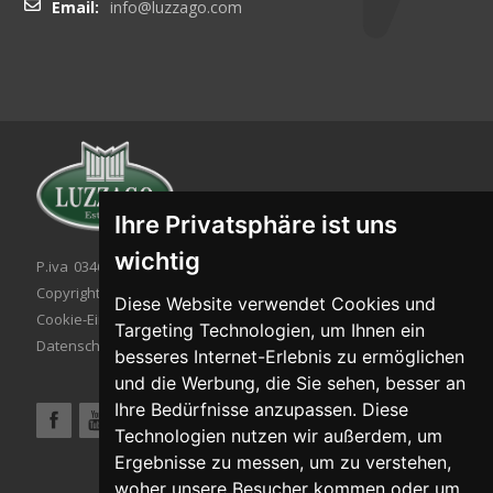
Email:
info@luzzago.com
Ihre Privatsphäre ist uns
wichtig
P.iva 03467320986 - C.F. 03467320986
Copyright © 2026. All rights reserved.
Diese Website verwendet Cookies und
Cookie-Einstellung
|
Cookie-Politik
|
Targeting Technologien, um Ihnen ein
Datenschutzbestimmungen
besseres Internet-Erlebnis zu ermöglichen
und die Werbung, die Sie sehen, besser an
Ihre Bedürfnisse anzupassen. Diese
Technologien nutzen wir außerdem, um
Ergebnisse zu messen, um zu verstehen,
woher unsere Besucher kommen oder um