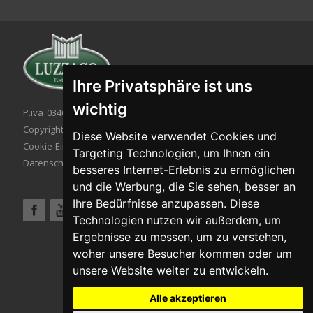
Ihre Privatsphäre ist uns
wichtig
P.iva 03467320986 - C.F. 03467320986
Copyright © 2026. All rights reserved.
Diese Website verwendet Cookies und
Cookie-Einstellung
|
Cookie-Politik
|
Targeting Technologien, um Ihnen ein
Datenschutzbestimmungen
besseres Internet-Erlebnis zu ermöglichen
und die Werbung, die Sie sehen, besser an
Ihre Bedürfnisse anzupassen. Diese
Technologien nutzen wir außerdem, um
Ergebnisse zu messen, um zu verstehen,
woher unsere Besucher kommen oder um
unsere Website weiter zu entwickeln.
Alle akzeptieren