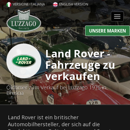
VERSIONE ITALIANA
ENGLISH VERSION
Toggl
UNSERE MARKEN
Land Rover -
Fahrzeuge zu
verkaufen
Oldtimer zum Verkauf bei Luzzago 1975 in
Brescia
Land Rover ist ein britischer
Automobilhersteller, der sich auf die