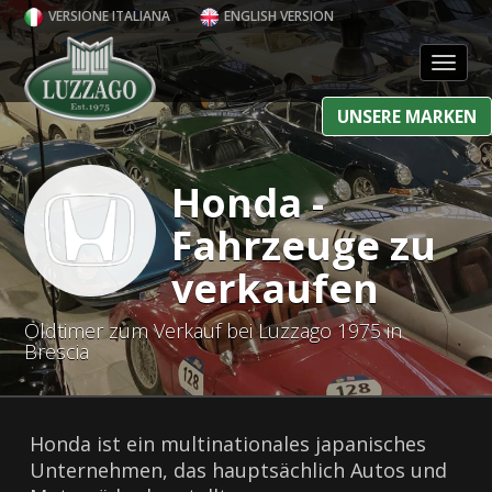
VERSIONE ITALIANA
ENGLISH VERSION
Toggl
UNSERE MARKEN
Honda -
Fahrzeuge zu
verkaufen
Oldtimer zum Verkauf bei Luzzago 1975 in
Brescia
Honda ist ein multinationales japanisches
Unternehmen, das hauptsächlich Autos und