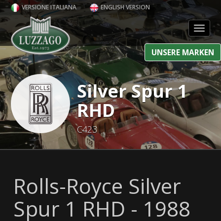
VERSIONE ITALIANA
ENGLISH VERSION
Toggl
UNSERE MARKEN
Silver Spur 1
RHD
C423
Rolls-Royce Silver
Spur 1 RHD - 1988