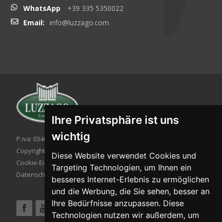
WhatsApp
+39 335 5350022
Email:
info@luzzago.com
Ihre Privatsphäre ist uns
wichtig
P.iva 03467320986 - C.F. 03467320986
Copyright © 2026. All rights reserved.
Diese Website verwendet Cookies und
Cookie-Einstellung
|
Cookie-Politik
|
Targeting Technologien, um Ihnen ein
Datenschutzbestimmungen
besseres Internet-Erlebnis zu ermöglichen
und die Werbung, die Sie sehen, besser an
Ihre Bedürfnisse anzupassen. Diese
Technologien nutzen wir außerdem, um