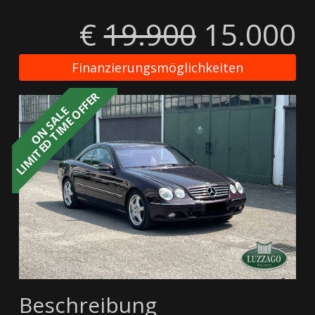
€
19.900
15.000
Finanzierungsmöglichkeiten
LIMITED TIME OFFER
ON SALE
Beschreibung