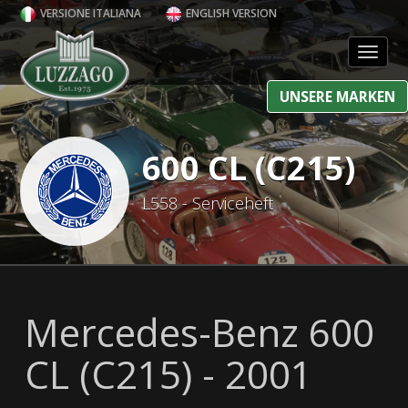
VERSIONE ITALIANA
ENGLISH VERSION
Toggl
UNSERE MARKEN
600 CL (C215)
L558 - Serviceheft
Mercedes-Benz 600
CL (C215) - 2001