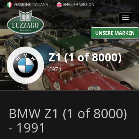
VERSIONE ITALIANA
ENGLISH VERSION
Toggl
UNSERE MARKEN
Z1 (1 of 8000)
C974
BMW Z1 (1 of 8000)
- 1991