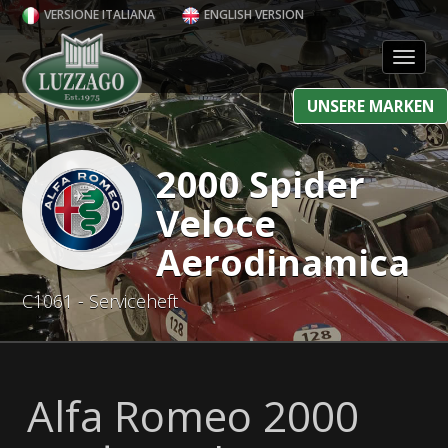
VERSIONE ITALIANA
ENGLISH VERSION
Toggl
UNSERE MARKEN
2000 Spider
Veloce
Aerodinamica
C1061 - Serviceheft
Alfa Romeo 2000