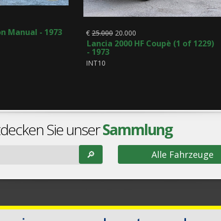
on Manual - 1973
€
25.000
20.000
Lancia 2000 HF Coupè (1 of 1229)
- 1973
INT10
tdecken Sie unser
Sammlung
🔎︎
Alle Fahrzeuge