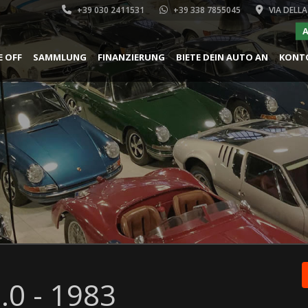
+39 030 2411531
+39 338 7855045
VIA DELLA
A
E OFF
SAMMLUNG
FINANZIERUNG
BIETE DEIN AUTO AN
KONT
.0 - 1983