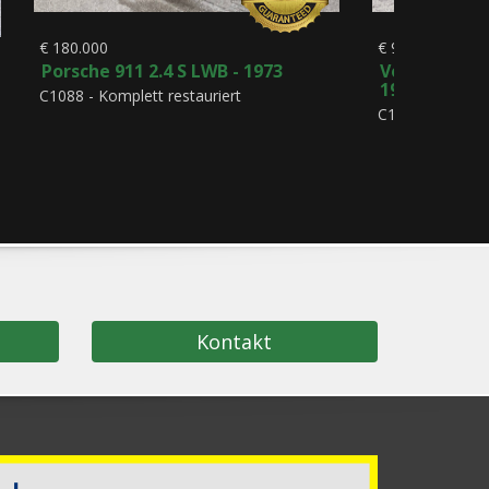
€ 180.000
€ 9.500
Porsche 911 2.4 S LWB - 1973
Volkswagen 
1973
C1088 - Komplett restauriert
C1097
Kontakt