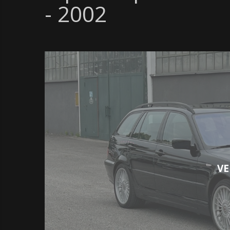
- 2002
VE