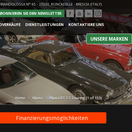
 MANDOLOSSA N° 65 - 25030, RONCADELLE - BRESCIA (ITALY)
BONNIEREN SIE DEN NEWSLETTER
OVERKÄUFE
DIENSTLEISTUNGEN
KONTAKTIERE UNS
UNSERE MARKEN
Home
Alpina
Alpina B3 3.3 Touring (1 of 153)
Finanzierungsmöglichkeiten