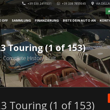
+39 030 2411531
+39 338 7855045
VIA DELLA
A
E OFF
SAMMLUNG
FINANZIERUNG
BIETE DEIN AUTO AN
KONT
.3 Touring (1 of 153)
, Complete History built
.3 Touring (1 of 153)