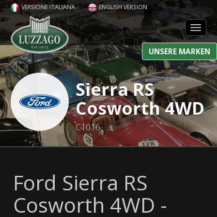
VERSIONE ITALIANA
ENGLISH VERSION
Toggl
UNSERE MARKEN
Sierra RS
Cosworth 4WD
C1016
Ford Sierra RS
Cosworth 4WD -