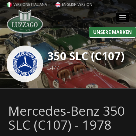
VERSIONE ITALIANA
ENGLISH VERSION
Toggl
UNSERE MARKEN
350 SLC (C107)
L477
Mercedes-Benz 350
SLC (C107) - 1978