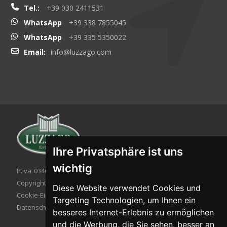
Tel.:
+39 030 2411531
WhatsApp
+39 338 7855045
WhatsApp
+39 335 5350022
Email:
info@luzzago.com
Ihre Privatsphäre ist uns
wichtig
P.iva 03467320986 - C.F. 03467320986
Copyright © 2026. All rights reserved.
Diese Website verwendet Cookies und
Cookie-Einstellung
|
Cookie-Politik
|
Targeting Technologien, um Ihnen ein
Datenschutzbestimmungen
besseres Internet-Erlebnis zu ermöglichen
und die Werbung, die Sie sehen, besser an