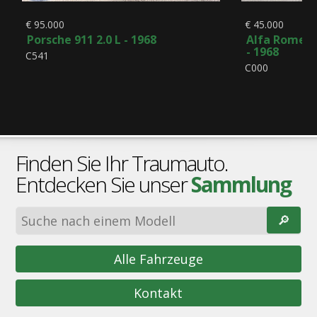
€ 95.000
€ 45.000
Porsche 911 2.0 L - 1968
Alfa Romeo 
- 1968
C541
C000
Finden Sie Ihr Traumauto.
Entdecken Sie unser
Sammlung
🔎︎
Alle Fahrzeuge
Kontakt