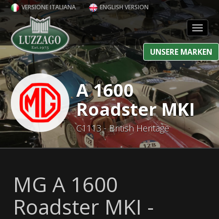
VERSIONE ITALIANA
ENGLISH VERSION
Toggl
UNSERE MARKEN
A 1600
Roadster MKI
C1113 - British Heritage
MG A 1600
Roadster MKI -