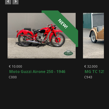
NEW!
€ 10.000
€ 32.000
Moto Guzzi Airone 250 - 1946
MG TC 1250 
C000
C943