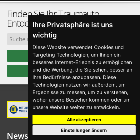
Finden Sie Ihr Traumauto.
Entdecken Sie unser
Sammlung
Ihre Privatsphäre ist uns
wichtig
🔎︎
Diese Website verwendet Cookies und
Targeting Technologien, um Ihnen ein
Alle Fahrzeuge
besseres Internet-Erlebnis zu ermöglichen
und die Werbung, die Sie sehen, besser an
Kontakt
Ihre Bedürfnisse anzupassen. Diese
Technologien nutzen wir außerdem, um
Ergebnisse zu messen, um zu verstehen,
woher unsere Besucher kommen oder um
unsere Website weiter zu entwickeln.
Alle akzeptieren
Einstellungen ändern
Newsletter