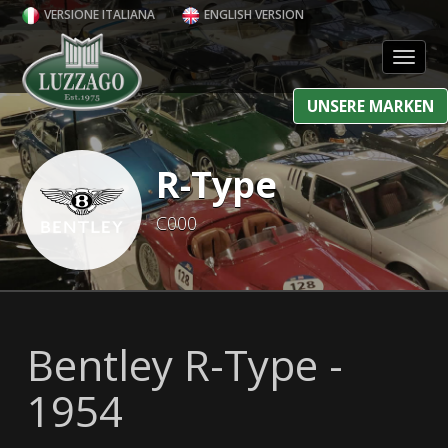
VERSIONE ITALIANA
ENGLISH VERSION
Toggl
UNSERE MARKEN
R-Type
C000
Bentley R-Type -
1954